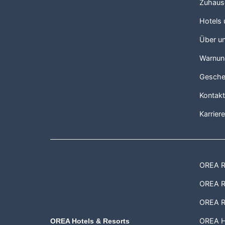
Zuhaus
Hotels
Über u
Warnun
Gesche
Kontak
Karrier
OREA Re
OREA Re
OREA R
OREA H
OREA Hotels & Resorts