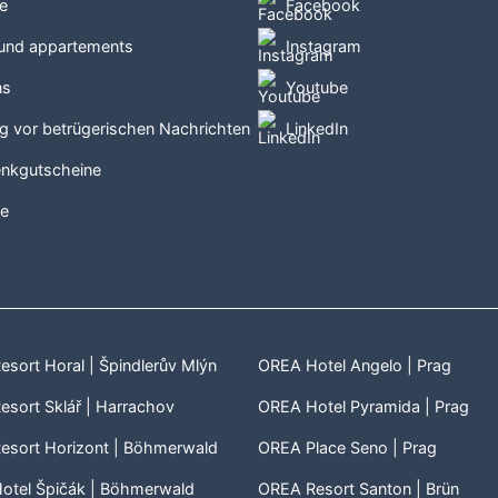
e
Facebook
 und appartements
Instagram
ns
Youtube
g vor betrügerischen Nachrichten
LinkedIn
nkgutscheine
te
e
sort Horal | Špindlerův Mlýn
OREA Hotel Angelo | Prag
sort Sklář | Harrachov
OREA Hotel Pyramida | Prag
esort Horizont | Böhmerwald
OREA Place Seno | Prag
otel Špičák | Böhmerwald
OREA Resort Santon | Brün