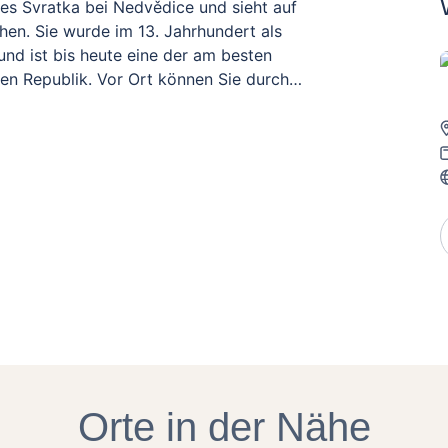
ses Svratka bei Nedvědice und sieht auf
hen. Sie wurde im 13. Jahrhundert als
nd ist bis heute eine der am besten
hen Republik. Vor Ort können Sie durch
e Atmosphäre der Steine, Türme und
of gelangen, so dass Sie die Burgkulisse
erdings können Sie mit einem
d es ist besser, eine Babytrage zu
gen für Treppen und enge Stellen
Orte in der Nähe