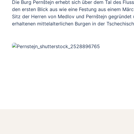
Die Burg Pernštejn erhebt sich über dem Tal des Flus
den ersten Blick aus wie eine Festung aus einem Märc
Sitz der Herren von Medlov und Pernštejn gegründet u
erhaltenen mittelalterlichen Burgen in der Tschechisc
den Burghof und andere Rundgänge spazieren und di
Verteidigungsanlagen genießen.
Mit einem Kinderwagen können Sie leicht in den Burgh
auch mit kleinen Kindern nicht verpassen werden. All
Kinderwagen nicht in das Innere der Burg gelangen, un
haben oder darauf vorbereitet zu sein, den Kinderwa
abzustellen.