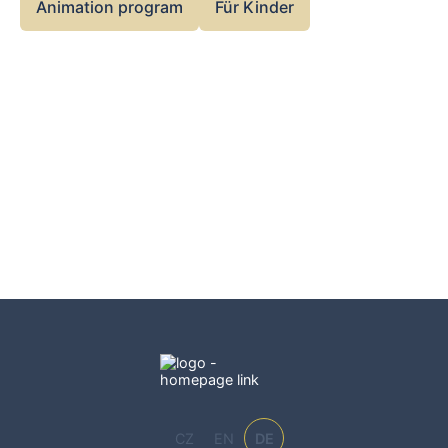
sorgt für eine sichere und spielerische Atmosphäre.
Animation program
Für Kinder
Ideal für kleine Detektive, die Geheimnisse lieben.
CZ
EN
DE