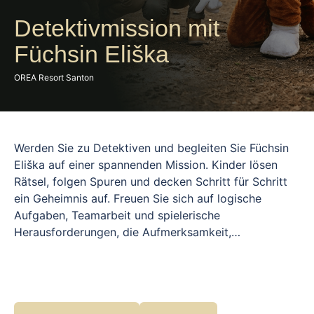
Detektivmission mit
Füchsin Eliška
OREA Resort Santon
Werden Sie zu Detektiven und begleiten Sie Füchsin
Eliška auf einer spannenden Mission. Kinder lösen
Rätsel, folgen Spuren und decken Schritt für Schritt
ein Geheimnis auf. Freuen Sie sich auf logische
Aufgaben, Teamarbeit und spielerische
Herausforderungen, die Aufmerksamkeit,
Kombinationsfähigkeit und Fantasie fördern. Das
Programm ist voller Spannung und
Entdeckungsfreude und eignet sich für Kinder jeden
Alters. Füchsin Eliška führt durch die Geschichte und