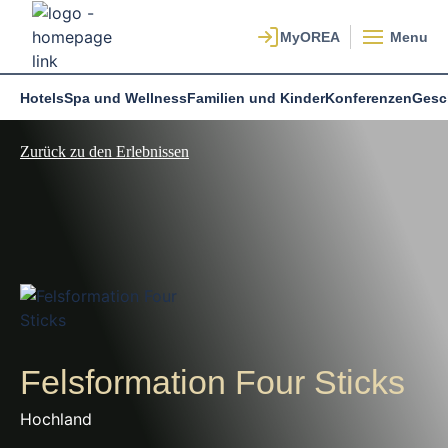
Menu
Hotels
Spa und Wellness
Familien und Kinder
Konferenzen
Gesc
Zurück zu den Erlebnissen
Felsformation Four Sticks
Hochland