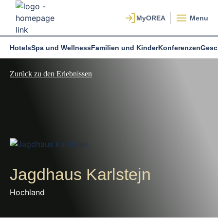
Menu
Hotels
Spa und Wellness
Familien und Kinder
Konferenzen
Gesc
Zurück zu den Erlebnissen
Jagdhaus Karlstejn
Hochland