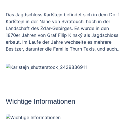
Das Jagdschloss Karlštejn befindet sich in dem Dorf
Karlštejn in der Nähe von Svratouch, hoch in der
Landschaft des Žďár-Gebirges. Es wurde in den
1870er Jahren von Graf Filip Kinský als Jagdschloss
erbaut. Im Laufe der Jahre wechselte es mehrere
Besitzer, darunter die Familie Thurn Taxis, und auch
der Staat hatte hier seine Zeit. Heute, nach der
Mit einem Kinderwagen ist es ein schöner
Restaurierung, ist es wieder in Privatbesitz und Sie
Spaziergang durch den Schlosspark, aber Sie können
können an einer Führung teilnehmen.
ihn nicht mit auf eine Tour nehmen.
Wichtige Informationen