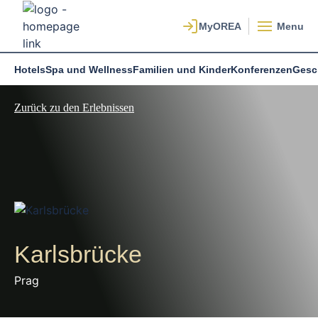
Menu
Hotels
Spa und Wellness
Familien und Kinder
Konferenzen
Gesc
Zurück zu den Erlebnissen
Karlsbrücke
Prag