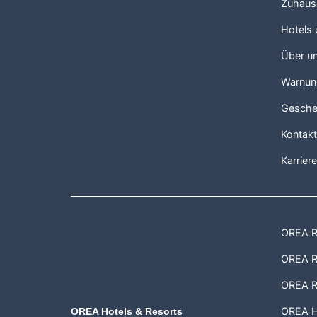
Zuhaus
Hotels
Über u
Warnun
Gesche
Kontak
Karrier
OREA Re
OREA Re
OREA R
OREA H
OREA Hotels & Resorts