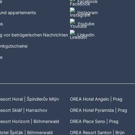
e
Facebook
 und appartements
Instagram
ns
Youtube
g vor betrügerischen Nachrichten
LinkedIn
nkgutscheine
te
e
sort Horal | Špindlerův Mlýn
OREA Hotel Angelo | Prag
sort Sklář | Harrachov
OREA Hotel Pyramida | Prag
esort Horizont | Böhmerwald
OREA Place Seno | Prag
otel Špičák | Böhmerwald
OREA Resort Santon | Brün