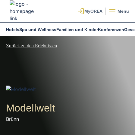
Menu
Hotels
Spa und Wellness
Familien und Kinder
Konferenzen
Gesc
Zurück zu den Erlebnissen
Modellwelt
Brünn