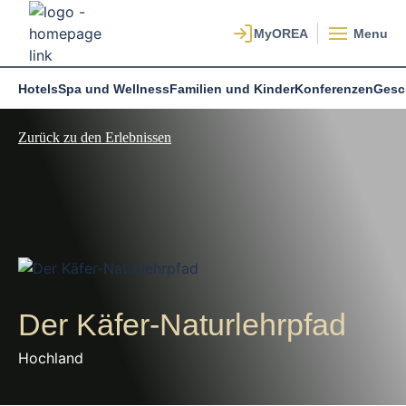
Menu
Hotels
Spa und Wellness
Familien und Kinder
Konferenzen
Gesc
Zurück zu den Erlebnissen
Der Käfer-Naturlehrpfad
Hochland