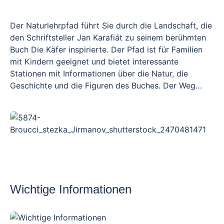
Der Naturlehrpfad führt Sie durch die Landschaft, die
den Schriftsteller Jan Karafiát zu seinem berühmten
Buch Die Käfer inspirierte. Der Pfad ist für Familien
mit Kindern geeignet und bietet interessante
Stationen mit Informationen über die Natur, die
Geschichte und die Figuren des Buches. Der Weg
beginnt an der evangelischen Kirchengemeinde, in
der Karafiát wirkte, und führt durch die umliegende
malerische Landschaft von Vysočina. An jeder Station
können die Besucher Auszüge aus dem Buch lesen
und etwas über die Orte erfahren, die die Entstehung
des Buches beeinflusst haben. Die gesamte Route ist
einfach und gut ausgeschildert, ideal für einen
Nachmittag der Erkundung.
Wichtige Informationen