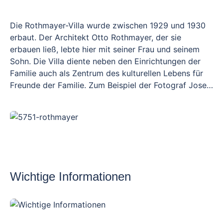
Die Rothmayer-Villa wurde zwischen 1929 und 1930
erbaut. Der Architekt Otto Rothmayer, der sie
erbauen ließ, lebte hier mit seiner Frau und seinem
Sohn. Die Villa diente neben den Einrichtungen der
Familie auch als Zentrum des kulturellen Lebens für
Freunde der Familie. Zum Beispiel der Fotograf Josef
Sudek oder der Glasmacher René Roubíček, deren
Werke den Garten schmücken. Heute ist die Villa
eines der bedeutendsten Denkmäler der
tschechischen Zwischenkriegsarchitektur und dank
der Erhaltung des Hauses, der Innenräume und des
Gartens auch ein einzigartiges Zeugnis für das
Arbeitsumfeld, den intellektuellen Hintergrund und
Wichtige Informationen
den Lebensstil der Familie Rothmayer.