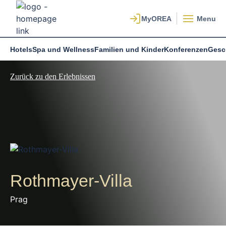
Menu
Hotels
Spa und Wellness
Familien und Kinder
Konferenzen
Gesc
Zurück zu den Erlebnissen
Rothmayer-Villa
Prag