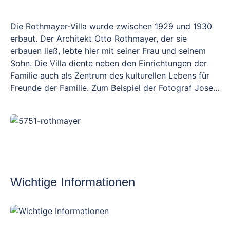
Die Rothmayer-Villa wurde zwischen 1929 und 1930
erbaut. Der Architekt Otto Rothmayer, der sie
erbauen ließ, lebte hier mit seiner Frau und seinem
Sohn. Die Villa diente neben den Einrichtungen der
Familie auch als Zentrum des kulturellen Lebens für
Freunde der Familie. Zum Beispiel der Fotograf Josef
Sudek oder der Glasmacher René Roubíček, deren
Werke den Garten schmücken. Heute ist die Villa
eines der bedeutendsten Denkmäler der
tschechischen Zwischenkriegsarchitektur und dank
der Erhaltung des Hauses, der Innenräume und des
Gartens auch ein einzigartiges Zeugnis für das
Arbeitsumfeld, den intellektuellen Hintergrund und
Wichtige Informationen
den Lebensstil der Familie Rothmayer.