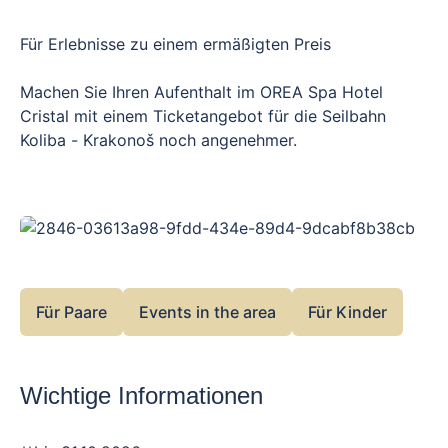
Für Erlebnisse zu einem ermäßigten Preis
Machen Sie Ihren Aufenthalt im OREA Spa Hotel
Cristal mit einem Ticketangebot für die Seilbahn
Koliba - Krakonoš noch angenehmer.
Gutschein mit einer
Jeder Gast erhält einen
Ermäßigung von 15% für die
Seilbahn für eine
Person pro Aufenthalt.
Der Gutschein mit der Ermäßigung wird an der
Hotelrezeption ausgehändigt. Um dieses Angebot
nutzen zu können, müssen Sie den Gutschein bei der
Für Paare
Events in the area
Für Kinder
Bezahlung direkt an der Kasse des Mariánka Ski
Resort vorlegen.
Air-Trampoline
Genießen Sie die beliebten
im
Wichtige Informationen
Skigebiet von Marienbad oder vergnügen Sie sich mit
Pramínka's Game
dem Lernspiel
für die ganze