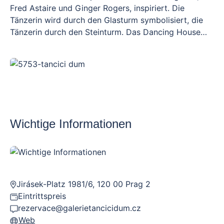
Fred Astaire und Ginger Rogers, inspiriert. Die
Tänzerin wird durch den Glasturm symbolisiert, die
Tänzerin durch den Steinturm. Das Dancing House
beherbergt ein Hotel mit einem Café, einem
Restaurant und einer magischen 360°-Dachterrasse.
Genießen Sie einen einzigartigen Panoramablick auf
Prag. Zum Tanzenden Haus gehört auch eine Galerie,
die sich im Erdgeschoss und im Untergeschoss
befindet. Gehen Sie durch dieses bedeutende
Gebäude buchstäblich vom Keller bis zum Dach.
Wichtige Informationen
Jirásek-Platz 1981/6, 120 00 Prag 2
Eintrittspreis
rezervace@galerietancicidum.cz
Web