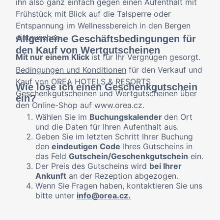
ihn also ganz einfach gegen einen Aufenthalt mit
Frühstück mit Blick auf die Talsperre oder
Entspannung im Wellnessbereich in den Bergen
eintauschen.
Allgemeine Geschäftsbedingungen für
den Kauf von Wertgutscheinen
Mit nur einem Klick
ist für Ihr Vergnügen gesorgt.
Bedingungen und Konditionen
für den Verkauf und
Kauf von OREA HOTELS & RESORTS
Wie löse ich einen Geschenkgutschein
Geschenkgutscheinen und Wertgutscheinen über
ein?
den Online-Shop auf www.orea.cz.
Wählen Sie im
Buchungskalender
den Ort
und die Daten für Ihren Aufenthalt aus.
Geben Sie im letzten Schritt Ihrer Buchung
den
eindeutigen Code
Ihres Gutscheins in
das Feld
Gutschein/Geschenkgutschein
ein.
Der Preis des Gutscheins wird
bei Ihrer
Ankunft
an der Rezeption abgezogen.
Wenn Sie Fragen haben, kontaktieren Sie uns
bitte unter
info@orea.cz.