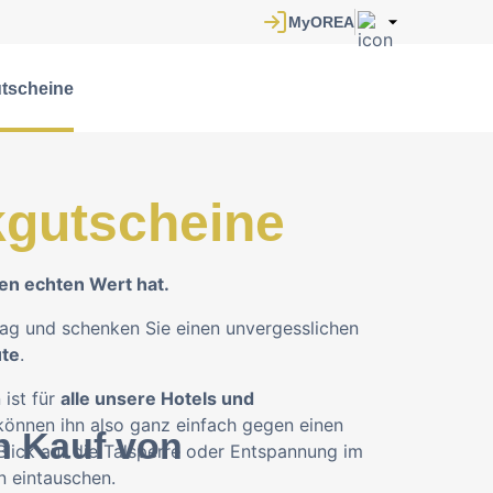
tscheine
gutscheine
en echten Wert hat.
rag und schenken Sie einen unvergesslichen
ute
.
ist für
alle unsere Hotels und
 können ihn also ganz einfach gegen einen
n Kauf von
Blick auf die Talsperre oder Entspannung im
n eintauschen.