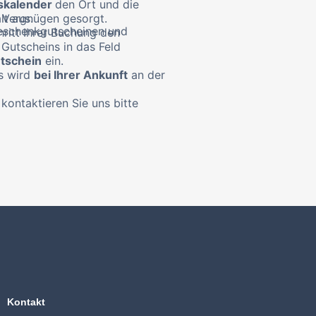
kalender
den Ort und die
lt aus.
hr Vergnügen gesorgt.
eschenkgutscheinen und
hritt Ihrer Buchung den
 Gutscheins in das Feld
tschein
ein.
s wird
bei Ihrer Ankunft
an der
kontaktieren Sie uns bitte
Kontakt