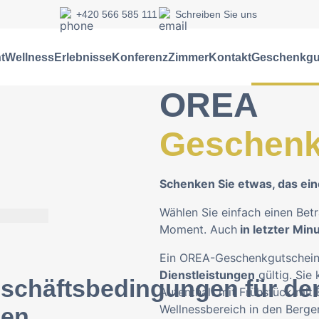
+420 566 585 111
Schreiben Sie uns
t
Wellness
Erlebnisse
Konferenz
Zimmer
Kontakt
Geschenkgu
OREA
Geschenk
Schenken Sie etwas, das ein
Wählen Sie einfach einen Bet
Moment. Auch
in letzter Min
Ein OREA-Geschenkgutschein 
Dienstleistungen
gültig. Sie
schäftsbedingungen für de
Aufenthalt mit Frühstück mit 
Wellnessbereich in den Berge
nen