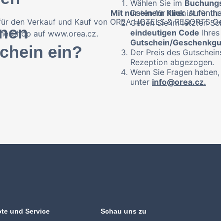
Wählen Sie im
Buchungs
Mit nur einem Klick
Daten für Ihren Aufentha
ist für I
für den Verkauf und Kauf von OREA HOTELS & RESORTS G
Geben Sie im letzten Sc
inen
eindeutigen Code
Ihres
ine-Shop auf www.orea.cz.
Gutschein/Geschenkgu
chein ein?
Der Preis des Gutschein
Rezeption abgezogen.
Wenn Sie Fragen haben, 
unter
info@orea.cz.
te und Service
Schau uns zu