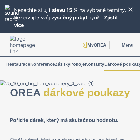
Nenechte si ujít
slevu 15 %
na vybrané termíny.
Rezervujte svůj
vysněný pobyt
nyní! |
Zjistit
více
Menu
Restaurace
Konference
Zážitky
Pokoje
Kontakty
Dárkové poukaz
OREA
dárkové poukazy
Pořiďte dárek, který má skutečnou hodnotu.