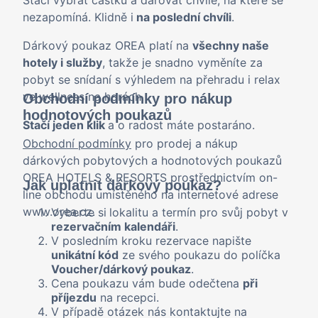
Stačí vybrat částku a darovat chvíle, na které se
nezapomíná. Klidně i
na poslední chvíli
.
Dárkový poukaz OREA platí na
všechny naše
hotely i služby
, takže je snadno vyměníte za
pobyt se snídaní s výhledem na přehradu i relax
ve wellness na horách.
Obchodní podmínky pro nákup
hodnotových poukazů
Stačí jeden klik
a o radost máte postaráno.
Obchodní podmínky
pro prodej a nákup
dárkových pobytových a hodnotových poukazů
OREA HOTELS & RESORTS prostřednictvím on-
Jak uplatnit dárkový poukaz?
line obchodu umístěného na internetové adrese
www.orea.cz.
Vyberte si
lokalitu a termín pro svůj pobyt v
rezervačním kalendáři
.
V posledním kroku rezervace napište
unikátní kód
ze svého poukazu do políčka
Voucher/dárkový poukaz
.
Cena poukazu vám bude odečtena
při
příjezdu
na recepci.
V případě otázek nás kontaktujte na