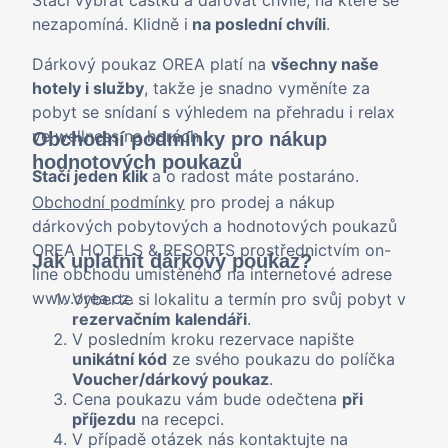
Stačí vybrat částku a darovat chvíle, na které se
nezapomíná. Klidně i
na poslední chvíli
.
Dárkový poukaz OREA platí na
všechny naše
hotely i služby
, takže je snadno vyměníte za
pobyt se snídaní s výhledem na přehradu i relax
ve wellness na horách.
Obchodní podmínky pro nákup
hodnotových poukazů
Stačí jeden klik
a o radost máte postaráno.
Obchodní podmínky
pro prodej a nákup
dárkových pobytových a hodnotových poukazů
OREA HOTELS & RESORTS prostřednictvím on-
Jak uplatnit dárkový poukaz?
line obchodu umístěného na internetové adrese
www.orea.cz.
Vyberte si
lokalitu a termín pro svůj pobyt v
rezervačním kalendáři
.
V posledním kroku rezervace napište
unikátní kód
ze svého poukazu do políčka
Voucher/dárkový poukaz
.
Cena poukazu vám bude odečtena
při
příjezdu
na recepci.
V případě otázek nás kontaktujte na