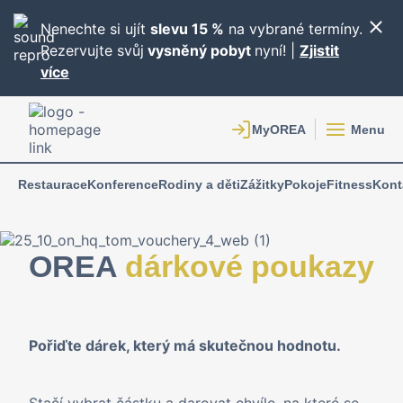
Nenechte si ujít
slevu 15 %
na vybrané termíny.
Rezervujte svůj
vysněný pobyt
nyní! |
Zjistit
více
Menu
Restaurace
Konference
Rodiny a děti
Zážitky
Pokoje
Fitness
Kont
OREA
dárkové poukazy
Pořiďte dárek, který má skutečnou hodnotu.