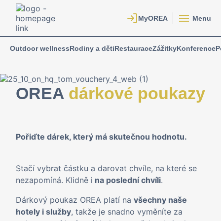
Menu
Outdoor wellness
Rodiny a děti
Restaurace
Zážitky
Konference
P
OREA
dárkové poukazy
Pořiďte dárek, který má skutečnou hodnotu.
Stačí vybrat částku a darovat chvíle, na které se
nezapomíná. Klidně i
na poslední chvíli
.
Dárkový poukaz OREA platí na
všechny naše
hotely i služby
, takže je snadno vyměníte za