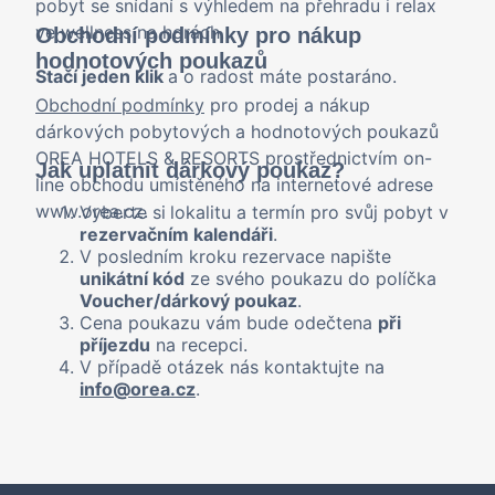
pobyt se snídaní s výhledem na přehradu i relax
ve wellness na horách.
Obchodní podmínky pro nákup
hodnotových poukazů
Stačí jeden klik
a o radost máte postaráno.
Obchodní podmínky
pro prodej a nákup
dárkových pobytových a hodnotových poukazů
OREA HOTELS & RESORTS prostřednictvím on-
Jak uplatnit dárkový poukaz?
line obchodu umístěného na internetové adrese
www.orea.cz.
Vyberte si
lokalitu a termín pro svůj pobyt v
rezervačním kalendáři
.
V posledním kroku rezervace napište
unikátní kód
ze svého poukazu do políčka
Voucher/dárkový poukaz
.
Cena poukazu vám bude odečtena
při
příjezdu
na recepci.
V případě otázek nás kontaktujte na
info@orea.cz
.