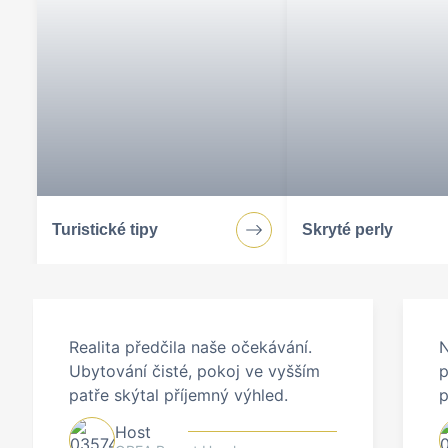
Svatého Petra a je ideálním
Špindlerově Mlýně. Ať už jed
relaxovat, náš hotel uspokojí 
Turistické tipy
Skryté perly
Realita předčila naše očekávání.
N
Ubytování čisté, pokoj ve vyšším
p
patře skýtal příjemný výhled.
p
Host