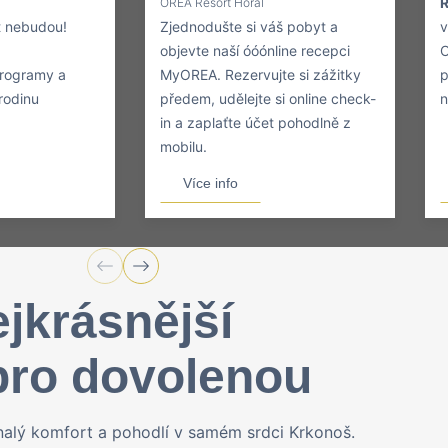
R
OREA Resort Horal
it nebudou!
Zjednodušte si váš pobyt a
v
objevte naší óóónline recepci
O
programy a
MyOREA. Rezervujte si zážitky
p
rodinu
předem, udělejte si online check-
n
in a zaplaťte účet pohodlně z
mobilu.
Více info
ejkrásnější
pro dovolenou
alý komfort a pohodlí v samém srdci Krkonoš.