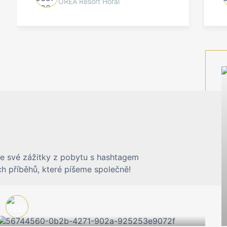
OREA Resort Horal
jte své zážitky z pobytu s hashtagem
h příběhů, které píšeme společně!