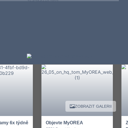
ZOBRAZIT GALERII
amy 6x týdně
Objevte MyOREA