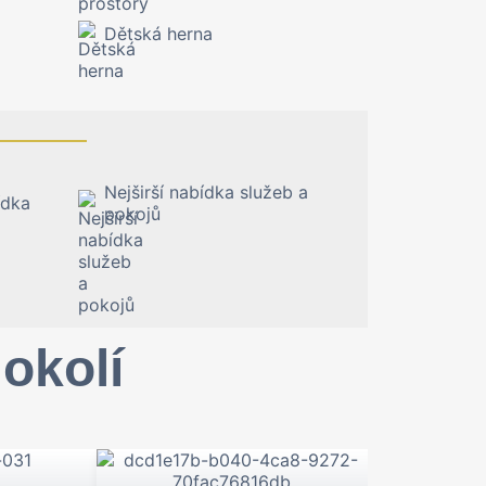
Dětská herna
Nejširší nabídka služeb a
ídka
pokojů
okolí
hu s dechberoucím výhledem na údolí