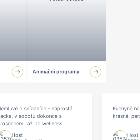
 výchozím bodem pro zimní radovánky ve
ete na aktivní dovolenou, nebo chcete jen
i tu nejnáročnější potřebu.
Animační programy
emluvě o snídaních - naprostá
Kuchyně ňa
ecka, v sobotu dokonce s
krásné, per
roseccem...až po wellness.
Host
Host