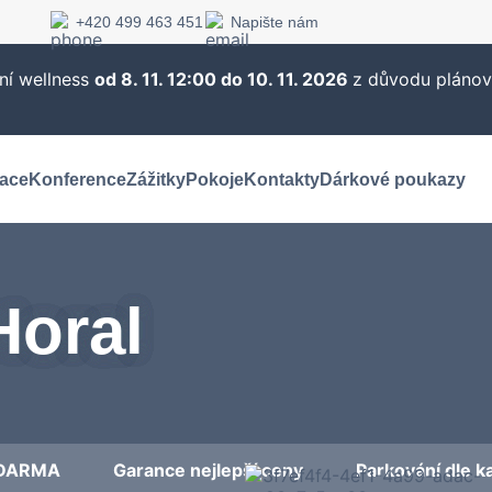
+420 499 463 451
Napište nám
ní wellness
od 8. 11. 12:00 do 10. 11. 2026
z důvodu plánov
ace
Konference
Zážitky
Pokoje
Kontakty
Dárkové poukazy
Horal
 ZDARMA
Garance nejlepší ceny
Parkování dle 