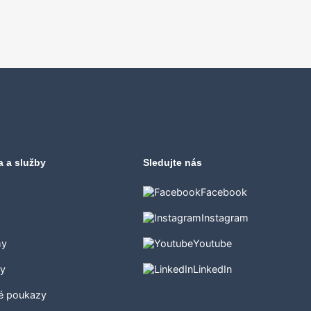
a a služby
Sledujte nás
Facebook
Instagram
my
Youtube
ty
LinkedIn
é poukazy