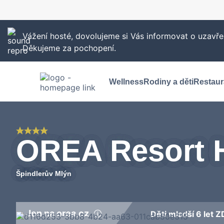
Vážení hosté, dovolujeme si Vás informovat o uzavře
Děkujeme za pochopení.
Wellness
Rodiny a děti
Restaur
OREA Resort 
Špindlerův Mlýn
Jen na orea.cz
Děti mladší 6 let