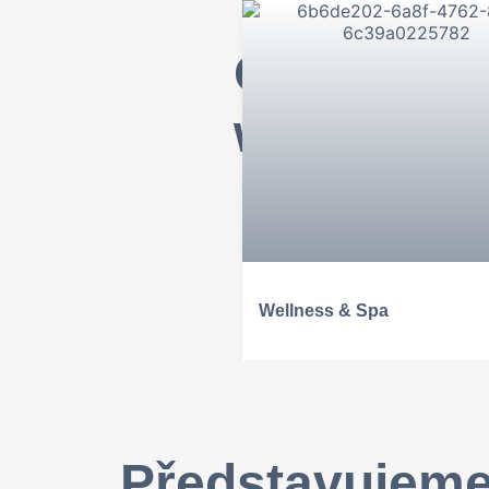
Od snídan
wellness
Wellness & Spa
Představujem