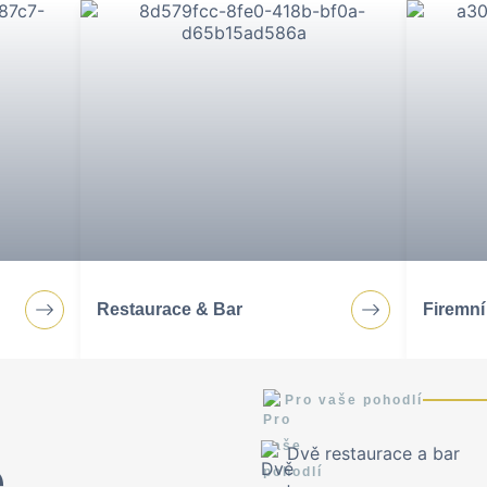
Vybrat poukaz
ě po
Wellness, odpočinek s rodino
výtečná gastronomie. Nabízí
dokonalý pobyt.
Restaurace & Bar
Firemní
Pro vaše pohodlí
Dvě restaurace a bar
e