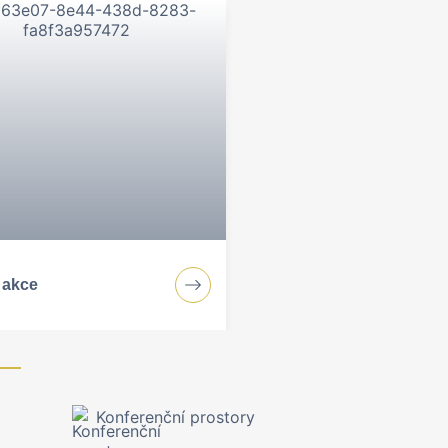
u, firemní konference nebo
me všechny služby pro váš
 akce
Konferenční prostory