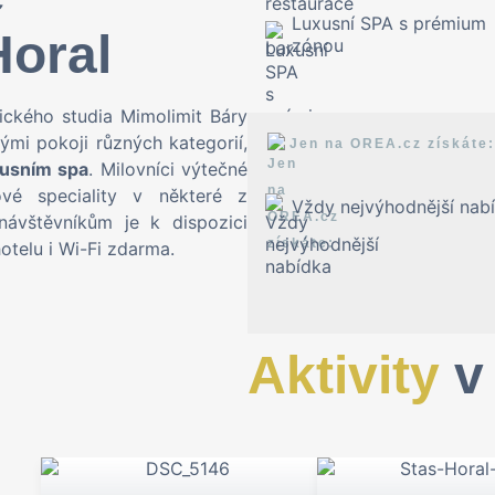
Luxusní SPA s prémium
oral
zónou
ického studia Mimolimit Báry
mi pokoji různých kategorií,
Jen na OREA.cz získáte:
xusním spa
. Milovníci výtečné
ové speciality v některé z
Vždy nejvýhodnější nab
návštěvníkům je k dispozici
otelu i Wi-Fi zdarma.
Aktivity
v 
Náš resort má unikátní polo