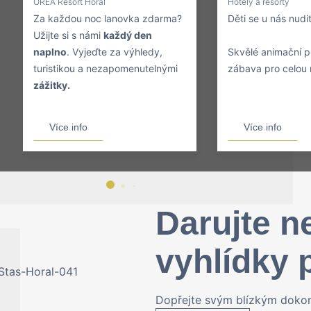
OREA Resort Horal
Hotely a resorty
Za každou noc lanovka zdarma?
Děti se u nás nud
Užijte si s námi
každý den
naplno
. Vyjeďte za výhledy,
Skvělé animační 
turistikou a nezapomenutelnými
zábava pro celou 
zážitky.
Více info
Více info
Darujte n
vyhlídky 
Dopřejte svým blízkým dokon