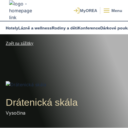
Menu
Hotely
Lázně a wellness
Rodiny a děti
Konference
Dárkové pouk
Zpět na zážitky
Drátenická skála
Vysočina