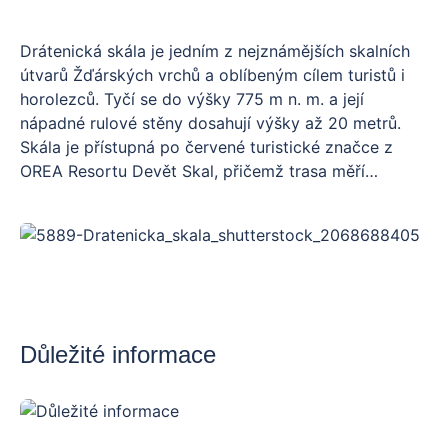
Drátenická skála je jedním z nejznámějších skalních
útvarů Žďárských vrchů a oblíbeným cílem turistů i
horolezců. Tyčí se do výšky 775 m n. m. a její
nápadné rulové stěny dosahují výšky až 20 metrů.
Skála je přístupná po červené turistické značce z
OREA Resortu Devět Skal, přičemž trasa měří
přibližně 5 km jedním směrem a vede přes Malinskou
a Lisovskou skálu. Cesta je středně náročná, prochází
lesem a loukami a nabízí krásné výhledy do krajiny
Žďárských vrchů. Vrchol skály není přístupný pěšky,
ale z jejího úpatí je možné pozorovat lezecké aktivity
nebo si jen odpočinout v klidném prostředí chráněné
krajinné oblasti. Výlet lze spojit s návštěvou dalších
Důležité informace
blízkých skalních útvarů, jako jsou Čtyři palice nebo
Pasecká skála.