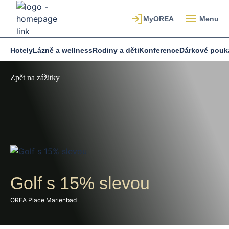
Menu
Hotely
Lázně a wellness
Rodiny a děti
Konference
Dárkové pouk
Zpět na zážitky
Golf s 15% slevou
OREA Place Marienbad