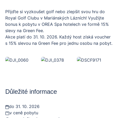
Přijďte si vyzkoušet golf nebo zlepšit svou hru do
Royal Golf Clubu v Mariánských Lázních! Využijte
bonus k pobytu v OREA Spa hotelech ve formě 15%
slevy na Green Fee.
Akce platí do 31. 10. 2026. Každý host získá voucher
s 15% slevou na Green Fee pro jednu osobu na pobyt.
Voucher se slevou bude poskytnut na recepci hotelu,
pro využití této nabídky je nezbytné předložení
voucheru při platbě přímo na pokladně Royal Golf
Club Mariánské Lázně.
Adresu, otevírací dobu a ceník Royal Golf Club
Mariánské Lázně naleznete na stránkách
Důležité informace
https://www.golfml.cz/
do 31. 10. 2026
v ceně pobytu