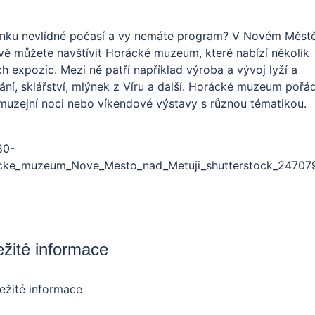
nku nevlídné počasí a vy nemáte program? V Novém Měst
ě můžete navštívit Horácké muzeum, které nabízí několik
ch expozic. Mezi ně patří například výroba a vývoj lyží a
ání, sklářství, mlýnek z Víru a další. Horácké muzeum pořá
muzejní noci nebo víkendové výstavy s různou tématikou.
ežité informace