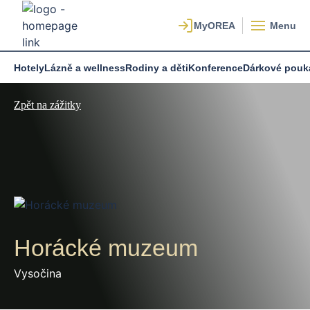
Menu
Hotely
Lázně a wellness
Rodiny a děti
Konference
Dárkové pouk
Zpět na zážitky
Horácké muzeum
Vysočina