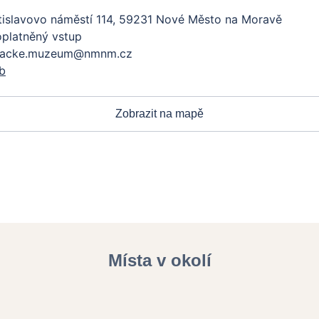
tislavovo náměstí 114, 59231 Nové Město na Moravě
platněný vstup
racke.muzeum@nmnm.cz
b
Zobrazit na mapě
Místa v okolí