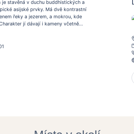
je stavěná v duchu buddhistických a
ypické asijské prvky. Má dvě kontrastní
menem řeky a jezerem, a mokrou, kde
harakter jí dávají i kameny včetně
lní kamenné zdi, které mají podobu
e zahradní nadšence. Z hotelu je možné
části mokré. Díky pestré výsadbě působí
hlédnout i výstavu bonsají nebo si