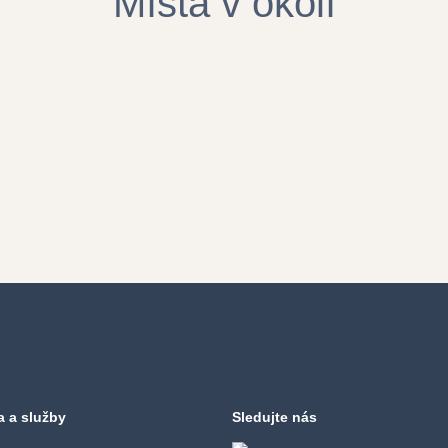
Místa v okolí
a a služby
Sledujte nás