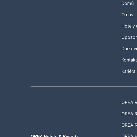
Domů
O nás
Hotely
Upozor
Dárkov
Kontak
Kariéra
OREA Re
OREA Re
OREA R
OREA H
OREA Hotels & Resorts