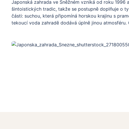
Japonská zahrada ve Sněžném vzniká od roku 1996 a 
šintoistických tradic, takže se postupně doplňuje o t
části: suchou, která připomíná horskou krajinu s pra
tekoucí voda zahradě dodává úplně jinou atmosféru. C
několikatunových balvanů ze svratecké ruly a originá
Tento výlet nedoporučujeme pro kočárky, ale nadchn
„japonského draka“ v suché části a „dračí samice“ v 
do Japonské zahrady dojít pěšky,
zahrada jako malé arboretum a na místě si můžete pro
bonsaj a keramiku rovnou koupit.