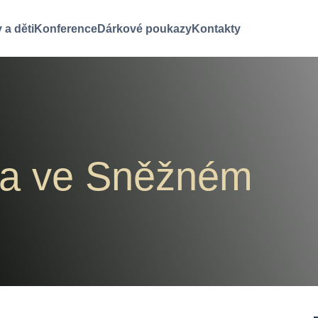
 a děti
Konference
Dárkové poukazy
Kontakty
da ve Sněžném