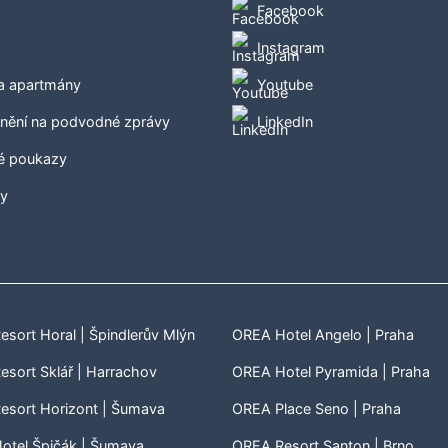
Facebook
Instagram
 a apartmány
Youtube
nění na podvodné zprávy
LinkedIn
é poukazy
ty
sort Horal | Špindlerův Mlýn
OREA Hotel Angelo | Praha
sort Sklář | Harrachov
OREA Hotel Pyramida | Praha
esort Horizont | Šumava
OREA Place Seno | Praha
otel Špičák | Šumava
OREA Resort Santon | Brno