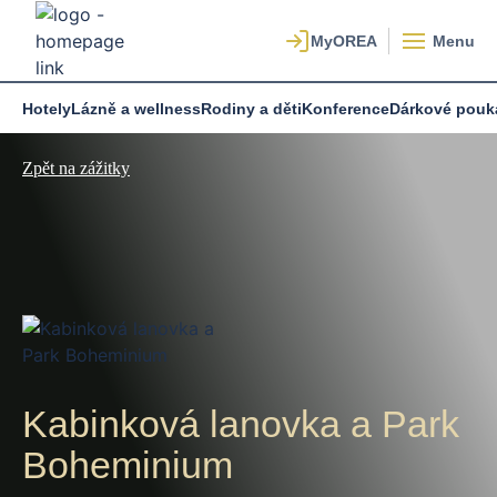
Menu
Hotely
Lázně a wellness
Rodiny a děti
Konference
Dárkové pouk
Zpět na zážitky
Kabinková lanovka a Park
Boheminium