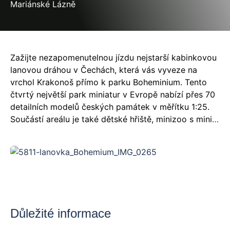
Mariánské Lázně
Zažijte nezapomenutelnou jízdu nejstarší kabinkovou
lanovou dráhou v Čechách, která vás vyveze na
vrchol Krakonoš přímo k parku Boheminium. Tento
čtvrtý největší park miniatur v Evropě nabízí přes 70
detailních modelů českých památek v měřítku 1:25.
Součástí areálu je také dětské hřiště, minizoo s mini
koníky, ovečkami a kozami, restaurace a sochařský
pohádkový ráj s postavami jako perníková
chaloupka, drak, princ Bajaja či Krakonoš. Park je
otevřen celoročně bez ohledu na počasí či státní
svátky.
Důležité informace