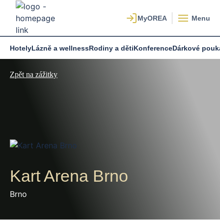
Menu
Hotely
Lázně a wellness
Rodiny a děti
Konference
Dárkové pouk
Zpět na zážitky
Kart Arena Brno
Brno