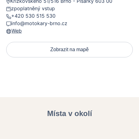
Křížkovského 51/516 Brno - Pisárky 603 00
zpoplatněný vstup
+420 530 515 530
info@motokary-brno.cz
Web
Zobrazit na mapě
Místa v okolí