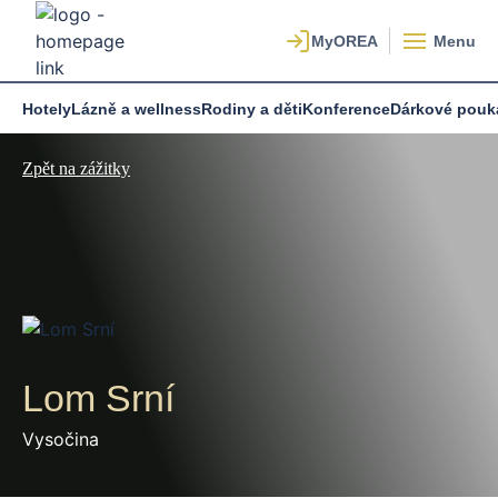
Menu
Hotely
Lázně a wellness
Rodiny a děti
Konference
Dárkové pouk
Zpět na zážitky
Lom Srní
Vysočina