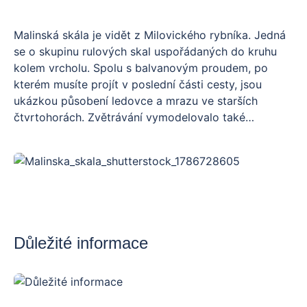
Malinská skála je vidět z Milovického rybníka. Jedná
se o skupinu rulových skal uspořádaných do kruhu
kolem vrcholu. Spolu s balvanovým proudem, po
kterém musíte projít v poslední části cesty, jsou
ukázkou působení ledovce a mrazu ve starších
čtvrtohorách. Zvětrávání vymodelovalo také
puklinovou jeskyni a skalní výklenky. Skály dosahují
výšky až 20 m, nejvýznamnějšími skalními útvary jsou
Z OREA Resortu Devět Skal se sem dostanete
Výspa, Srnčí věž, Škuner a Buldok.
pohodlně pěšky. Zpáteční trasa měří zhruba 5 km a
až na poslední úsek přes kameny a výstup na skálu
samotnou je nenáročná, vhodná i pro samostatně
chodící děti. Poslední úsek, lávové kameny, není
vhodný pro kočárky.
Důležité informace