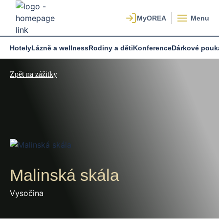
Menu
Hotely
Lázně a wellness
Rodiny a děti
Konference
Dárkové pouk
Zpět na zážitky
Malinská skála
Vysočina