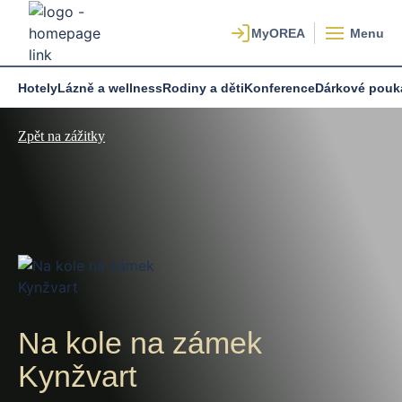
Menu
Hotely
Lázně a wellness
Rodiny a děti
Konference
Dárkové pouk
Zpět na zážitky
Na kole na zámek
Kynžvart