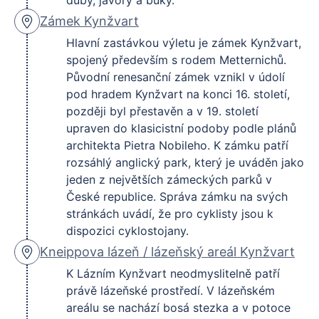
duby, javory a buky.
zámek Kynžvart, kde si můžete naplánovat delší
pauzu, projít si zámecký park nebo se vydat na
Zámek Kynžvart
prohlídku.
Hlavní zastávkou výletu je zámek Kynžvart,
Od zámku trasa pokračuje směrem k lázeňskému
spojený především s rodem Metternichů.
areálu. Ještě před ním můžete u cesty narazit na
Původní renesanční zámek vznikl v údolí
miniaturní model Národního hřebčína v Kladrubech
pod hradem Kynžvart na konci 16. století,
nad Labem, který sem byl zapůjčen z
později byl přestavěn a v 19. století
mariánskolázeňského Parku Boheminium. Poté se
upraven do klasicistní podoby podle plánů
cesta stáčí k cyklotrase kolem lázeňského parku a
architekta Pietra Nobileho. K zámku patří
dál pokračuje přes okolí vrchů Holiny a Stohu zpět
rozsáhlý anglický park, který je uváděn jako
do Mariánských Lázní. Závěr návratu zpříjemní
Před výletem si ověřte aktuální otevírací dobu zámku
jeden z největších zámeckých parků v
Smetanova alej.
Kynžvart, protože se mění podle sezóny.
České republice. Správa zámku na svých
stránkách uvádí, že pro cyklisty jsou k
dispozici cyklostojany.
Kneippova lázeň / lázeňský areál Kynžvart
K Lázním Kynžvart neodmyslitelně patří
právě lázeňské prostředí. V lázeňském
areálu se nachází bosá stezka a v potoce