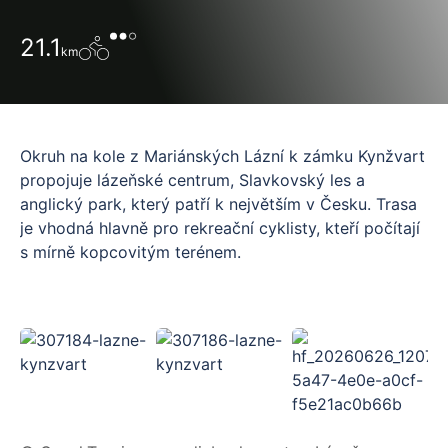
21.1
km
Okruh na kole z Mariánských Lázní k zámku Kynžvart
propojuje lázeňské centrum, Slavkovský les a
anglický park, který patří k největším v Česku. Trasa
je vhodná hlavně pro rekreační cyklisty, kteří počítají
s mírně kopcovitým terénem.
Vyrazit můžete od OREA Spa hotelů v Mariánských
lázních. Jako veřejné parkování se nabízí například
Parkovací dům s nonstop provozem v ulici
Pramenská.. Než nasednete na kolo, nezapomeňte si
při snídani přibalit svačinu. V OREA si ji můžete
sestavit podle chuti a zabalit do připravených sáčků.