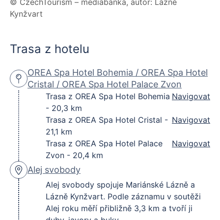
© CzechTourism – mediabanka, autor: Lázně
+1
Parametry trasy
Kynžvart
Délka:
21,1 km
Typ kola:
trekové kolo, horské kolo, elektrokolo
Náročnost:
střední s ohledem na převýšení
Trasa z hotelu
Převýšení:
361 m
Povrchy:
kombinace asfaltu, zpevněných cest,
OREA Spa Hotel Bohemia / OREA Spa Hotel
lesních a parkových úseků
Cristal / OREA Spa Hotel Palace Zvon
Trasa prochází CHKO Slavkovský les. Cyklisté se zde
Trasa z OREA Spa Hotel Bohemia
Navigovat
mohou pohybovat pouze po silnicích, místních
- 20,3 km
komunikacích a trasách vymezených správou tohoto
Trasa z OREA Spa Hotel Cristal -
Navigovat
území. Před cestou si ověřte aktuální vedení trasy a
21,1 km
případné uzavírky.
Trasa z OREA Spa Hotel Palace
Navigovat
Zvon - 20,4 km
Kudy trasa vede?
Alej svobody
Z lázeňského centra trasa míří severním směrem do
Alej svobody spojuje Mariánské Lázně a
zelenější části Mariánských Lázní. Postupně se napojí
Lázně Kynžvart. Podle záznamu v soutěži
na Alej svobody a pokračuje směrem k Lázním
Alej roku měří přibližně 3,3 km a tvoří ji
Kynžvart. Hlavní zastávkou na této části výletu je