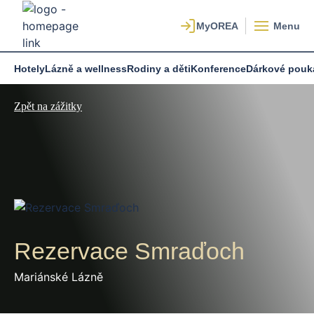
Menu
Hotely
Lázně a wellness
Rodiny a děti
Konference
Dárkové pouk
Zpět na zážitky
Rezervace Smraďoch
Mariánské Lázně