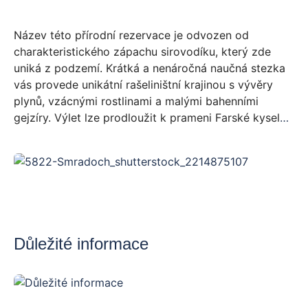
Název této přírodní rezervace je odvozen od
charakteristického zápachu sirovodíku, který zde
uniká z podzemí. Krátká a nenáročná naučná stezka
vás provede unikátní rašeliništní krajinou s vývěry
plynů, vzácnými rostlinami a malými bahenními
gejzíry. Výlet lze prodloužit k prameni Farské kyselky
– nejvýše položené kyselky v CHKO Slavkovský les,
dostupné po značené cestě.
Důležité informace