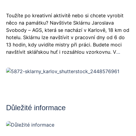
Toužíte po kreativní aktivitě nebo si chcete vyrobit
něco na památku? Navštivte Sklárnu Jaroslava
Svobody – AGS, která se nachází v Karlově, 18 km od
hotelu. Sklárnu lze navštívit v pracovní dny od 6 do
13 hodin, kdy uvidíte mistry při práci. Budete moci
navštívit sklářskou huť i rozsáhlou vzorkovnu. V
rámci exkurzí je možné si vyzkoušet, malování na
sklo. Je to super zážitek pro děti i dospělé!
Důležité informace