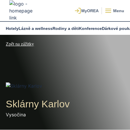
Menu
Hotely
Lázně a wellness
Rodiny a děti
Konference
Dárkové pouk
Zpět na zážitky
Sklárny Karlov
Vysočina