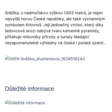
Sněžka, s nadmořskou výškou 1.603 metrů, je nejen
nejvyšší horou České republiky, ale také významným
symbolem Krkonoš. Její jedinečný vrchol, který díky
ledovcové erozi nabývá tvaru kamenné pyramidy,
přitahuje milovníky přírody a turisty hledající
nezapomenutelné výhledny na české i polské území.
Na vrcholku můžete navštívit kruhovou kapli svatého
Vavřince, která je zde od roku 1665, polskou boudu
s meteorologickou stanicí z roku 1976 a novou
českou poštovnu, postavenou mezi lety 2005 a
2006. Z Pece pod Sněžkou je případné možné využít
kabinkovou lanovku.
Důležité informace