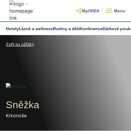
Menu
Hotely
Lázně a wellness
Rodiny a děti
Konference
Dárkové pouk
Zpět na zážitky
Sněžka
Krkonoše