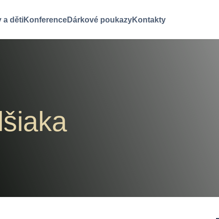
 a děti
Konference
Dárkové poukazy
Kontakty
lšiaka