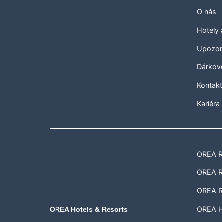
O nás
Hotely
Upozor
Dárkov
Kontak
Kariéra
OREA Re
OREA Re
OREA R
OREA H
OREA Hotels & Resorts