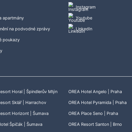
Instagram
 a apartmány
Youtube
nění na podvodné zprávy
LinkedIn
é poukazy
ty
sort Horal | Špindlerův Mlýn
OREA Hotel Angelo | Praha
sort Sklář | Harrachov
OREA Hotel Pyramida | Praha
esort Horizont | Šumava
OREA Place Seno | Praha
otel Špičák | Šumava
OREA Resort Santon | Brno