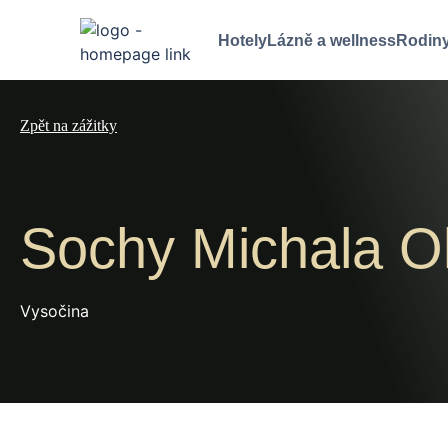
Hotely
Lázně a wellness
Rodiny
Zpět na zážitky
Sochy Michala O
Vysočina