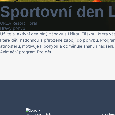
Sportovní den L
OREA Resort Horal
Hravý pohyb
Užijte si aktivní den plný zábavy s Liškou Eliškou, která
které děti nadchnou a přirozeně zapojí do pohybu. Program 
atmosféru, motivuje k pohybu a odměňuje snahu i nadšení. Př
Animační program
Pro děti