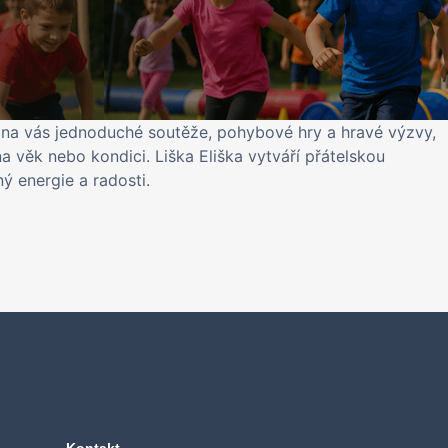
í na vás jednoduché soutěže, pohybové hry a hravé výzvy,
a věk nebo kondici. Liška Eliška vytváří přátelskou
ý energie a radosti.