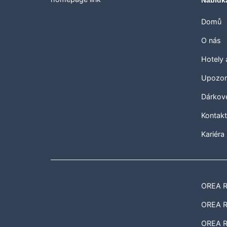
Nabídk
Domů
O nás
Hotely
Upozor
Dárkov
Kontak
Kariéra
OREA Re
OREA Re
OREA R