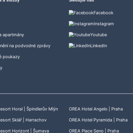
a a služby
Sledujte nás
Facebook
Instagram
 a apartmány
Youtube
nění na podvodné zprávy
LinkedIn
é poukazy
ty
sort Horal | Špindlerův Mlýn
OREA Hotel Angelo | Praha
sort Sklář | Harrachov
OREA Hotel Pyramida | Praha
esort Horizont | Šumava
OREA Place Seno | Praha