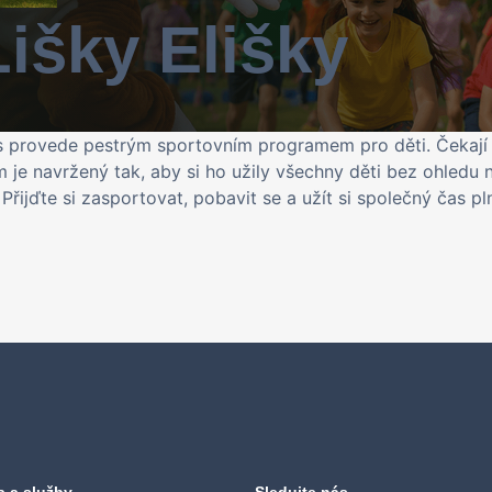
išky Elišky
 vás provede pestrým sportovním programem pro děti. Čekaj
je navržený tak, aby si ho užily všechny děti bez ohledu n
ijďte si zasportovat, pobavit se a užít si společný čas pln