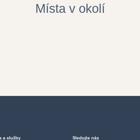
Místa v okolí
a a služby
Sledujte nás