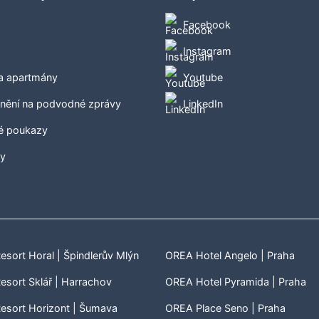
Facebook
Instagram
 a apartmány
Youtube
nění na podvodné zprávy
LinkedIn
é poukazy
ty
sort Horal | Špindlerův Mlýn
OREA Hotel Angelo | Praha
sort Sklář | Harrachov
OREA Hotel Pyramida | Praha
esort Horizont | Šumava
OREA Place Seno | Praha