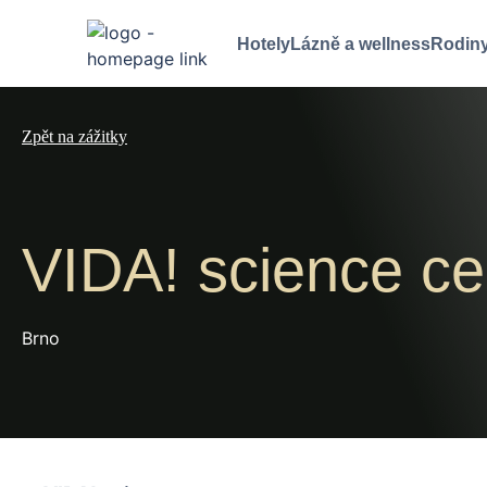
Hotely
Lázně a wellness
Rodiny
Zpět na zážitky
VIDA! science c
Brno