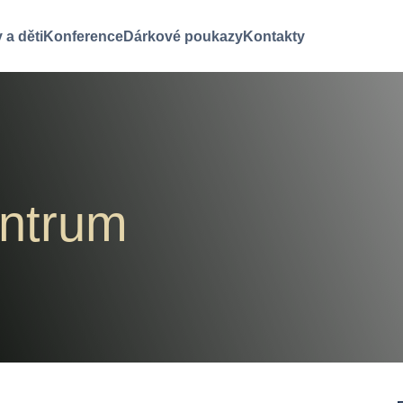
 a děti
Konference
Dárkové poukazy
Kontakty
entrum