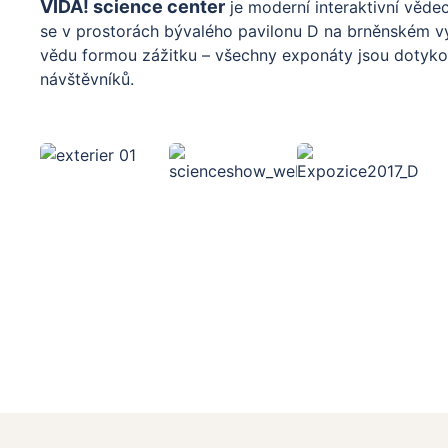
VIDA! science center
je moderní interaktivní věde
se v prostorách bývalého pavilonu D na brněnském výs
vědu formou zážitku – všechny exponáty jsou dotykov
návštěvníků.
Na více než 6 000 m² je rozmístěno přes 170 interakt
témata od fyzikálních zákonů a přírodních jevů až po b
je rozdělena do několika tematických celků – Planeta,
expozice a samostatná sekce pro nejmenší děti.
Návštěvníci si tu mohou zažít spoustu zábavy i pouče
zemětřesení, projet se na kole po laně, vstoupit do o
show plné pokusů nebo sledovat 3D film. Centrum nab
dílny a speciální programy pro školy či rodiny.
VIDA! je ideální cílovou destinací pro rodiny s dětmi, šk
zábavnou formou rozšířit obzory. Díky interaktivnímu 
do experimentů a učí se praktickému pochopení vědec