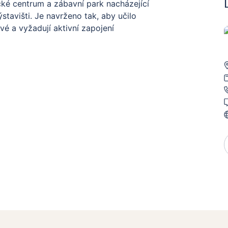
cké centrum a zábavní park nacházející
tavišti. Je navrženo tak, aby učilo
é a vyžadují aktivní zapojení
ivních exponátů, které pokrývají různá
iologii, civilizaci a mikrosvět. Expozice
 Civilizace, Člověk, Mikrosvět, venkovní
ní: rozpoutat tornádo, zažít
břího modelu srdce, účastnit se science
ízí i pravidelné workshopy, pokusné
olní výlety i dospělé, kteří si chtějí
přístupu se návštěvníci aktivně zapojují
kých principů prostřednictvím hry.