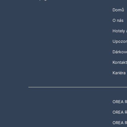
Domů
O nás
Hotely
Upozor
Dárkov
Kontak
Kariéra
OREA Re
OREA Re
OREA R