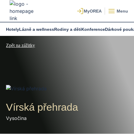
Menu
Hotely
Lázně a wellness
Rodiny a děti
Konference
Dárkové pouk
Zpět na zážitky
Vírská přehrada
Vysočina