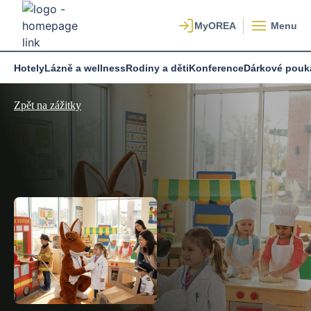
Menu
Hotely
Lázně a wellness
Rodiny a děti
Konference
Dárkové pouk
Zpět na zážitky