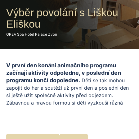
Výběr povolání s Liškou
Eliškou
OREA Spa Hotel Palace Zvon
V první den konání animačního programu
začínají aktivity odpoledne, v poslední den
programu končí dopoledne.
Děti se tak mohou
zapojit do her a soutěží už první den a poslední den
si ještě užít společné aktivity před odjezdem.
Zábavnou a hravou formou si děti vyzkouší různá
povolání, zapojí fantazii a nahlédnou do světa
dospělých očima Lišky Elišky. Společně se vydají na
dobrodružnou cestu plnou her, úkolů a tvoření, při
které mohou objevovat nové role, zkoušet si různé