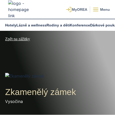
Menu
Hotely
Lázně a wellness
Rodiny a děti
Konference
Dárkové pouk
Zpět na zážitky
Zkamenělý zámek
Vysočina