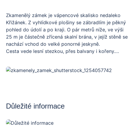
Zkamenělý zámek je vápencové skalisko nedaleko
Křižánek. Z vyhlídkové plošiny se zábradlím je pěkný
pohled do údolí a po kraji. O pár metrů níže, ve výši
25 m je částečně zřícená skalní brána, v jejíž stěně se
nachází vchod do velké ponorné jeskyně.
Cesta vede lesní stezkou, přes balvany i kořeny.
Výlet je opět vhodný pro pejskaře.
Důležité informace