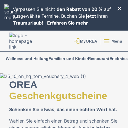
Verpassen Sie nicht
den Rabatt von 20 %
auf
ausgewählte Termine. Buchen Sie
jetzt
Ihren
Traumurlaub!
|
Erfahren Sie mehr
Menu
Wellness und Heilung
Familien und Kinder
Restaurant
Erlebniss
OREA
Geschenkgutscheine
Schenken Sie etwas, das einen echten Wert hat.
Wählen Sie einfach einen Betrag und schenken Sie
einen unvergesslichen Moment. Auch
in letzter