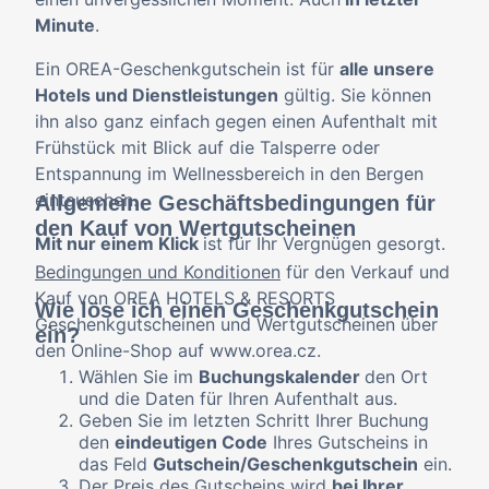
Minute
.
Ein OREA-Geschenkgutschein ist für
alle unsere
Hotels und Dienstleistungen
gültig. Sie können
ihn also ganz einfach gegen einen Aufenthalt mit
Frühstück mit Blick auf die Talsperre oder
Entspannung im Wellnessbereich in den Bergen
eintauschen.
Allgemeine Geschäftsbedingungen für
den Kauf von Wertgutscheinen
Mit nur einem Klick
ist für Ihr Vergnügen gesorgt.
Bedingungen und Konditionen
für den Verkauf und
Kauf von OREA HOTELS & RESORTS
Wie löse ich einen Geschenkgutschein
Geschenkgutscheinen und Wertgutscheinen über
ein?
den Online-Shop auf www.orea.cz.
Wählen Sie im
Buchungskalender
den Ort
und die Daten für Ihren Aufenthalt aus.
Geben Sie im letzten Schritt Ihrer Buchung
den
eindeutigen Code
Ihres Gutscheins in
das Feld
Gutschein/Geschenkgutschein
ein.
Der Preis des Gutscheins wird
bei Ihrer