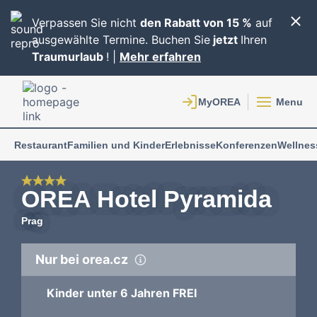
Verpassen Sie nicht
den Rabatt von 15 %
auf
ausgewählte Termine. Buchen Sie
jetzt
Ihren
Traumurlaub
! |
Mehr erfahren
Menu
Restaurant
Familien und Kinder
Erlebnisse
Konferenzen
Wellnes
OREA Hotel Pyramida
Prag
Nur bei orea.cz
Kinder unter 6 Jahren FREI