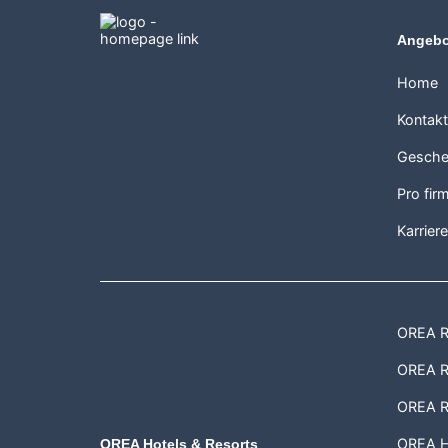
Angebo
Home
Kontak
Gesche
Pro fir
Karrier
OREA Re
OREA Re
OREA R
OREA H
OREA Hotels & Resorts