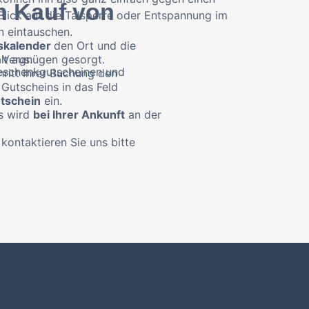
n Kauf von
Blick auf die Talsperre oder Entspannung im
n eintauschen.
kalender
den Ort und die
lt aus.
hr Vergnügen gesorgt.
eschenkgutscheinen und
hritt Ihrer Buchung den
 Gutscheins in das Feld
tschein
ein.
s wird
bei Ihrer Ankunft
an der
kontaktieren Sie uns bitte