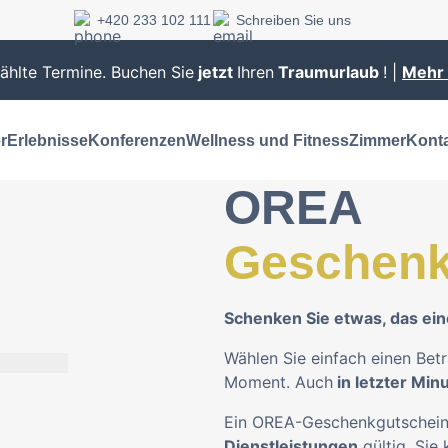
+420 233 102 111
Schreiben Sie uns
hlte Termine. Buchen Sie
jetzt
Ihren
Traumurlaub
! |
Mehr 
r
Erlebnisse
Konferenzen
Wellness und Fitness
Zimmer
Kont
OREA
Geschenk
Schenken Sie etwas, das ein
Wählen Sie einfach einen Bet
Moment. Auch
in letzter Min
Ein OREA-Geschenkgutschein 
Dienstleistungen
gültig. Sie