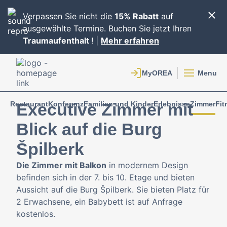
Verpassen Sie nicht die
15% Rabatt
auf
ausgewählte Termine. Buchen Sie jetzt Ihren
Traumaufenthalt
! |
Mehr erfahren
Menu
Restaurant
Konferenz
Familien und Kinder
Erlebnisse
Zimmer
Fit
Executive Zimmer mit
Blick auf die Burg
Špilberk
Die Zimmer mit Balkon
in modernem Design
befinden sich in der 7. bis 10. Etage und bieten
Aussicht auf die Burg Špilberk. Sie bieten Platz für
2 Erwachsene, ein Babybett ist auf Anfrage
kostenlos.