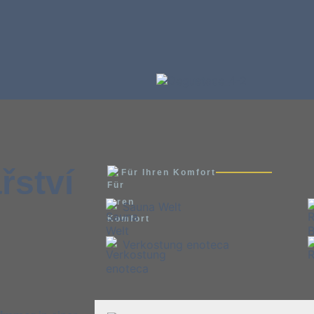
řství
Für Ihren Komfort
Sauna Welt
Verkostung enoteca