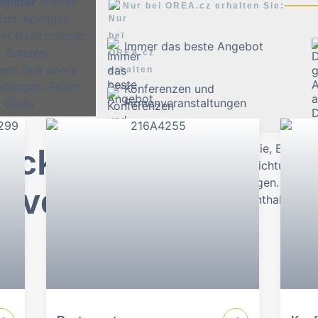
 Zimmer
in einer
Nur bei OREA.cz erhalten Sie:
 Zum Komplex
ner Gastronomie
Immer das beste Angebot
r Zutaten,
tem Spa sowie
ltungen, Feiern
Konferenzen und
Firmenveranstaltungen
r Gäste
Erlebnisgastronomie, Entspa
ück bis
professionelle Einrichtungen 
Privatveranstaltungen. Wir bie
event
angenehmen Aufenthalt und e
benötigen.