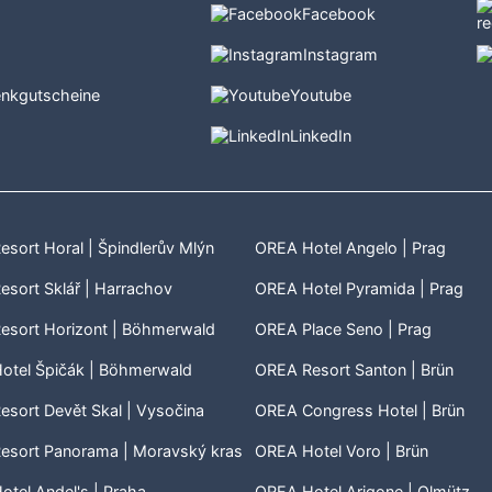
Facebook
t
Instagram
nkgutscheine
Youtube
LinkedIn
sort Horal | Špindlerův Mlýn
OREA Hotel Angelo | Prag
sort Sklář | Harrachov
OREA Hotel Pyramida | Prag
esort Horizont | Böhmerwald
OREA Place Seno | Prag
otel Špičák | Böhmerwald
OREA Resort Santon | Brün
sort Devět Skal | Vysočina
OREA Congress Hotel | Brün
esort Panorama | Moravský kras
OREA Hotel Voro | Brün
tel Andel's | Praha
OREA Hotel Arigone | Olmütz