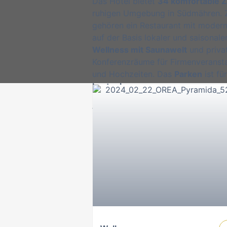
Das Hotel bietet
34 komfortable
ruhigen Umgebung in Südmähren.
gehören ein Restaurant mit moder
auf der Basis lokaler und saisonale
Wellness mit Saunawelt
und priva
Konferenzräume für Firmenveransta
und Hochzeiten. Das
Parken
ist fü
kostenlos
.
Vom Frühst
zum Firmen