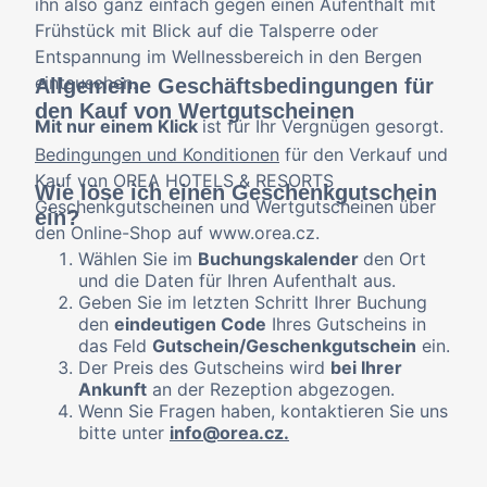
ihn also ganz einfach gegen einen Aufenthalt mit
Frühstück mit Blick auf die Talsperre oder
Entspannung im Wellnessbereich in den Bergen
eintauschen.
Allgemeine Geschäftsbedingungen für
den Kauf von Wertgutscheinen
Mit nur einem Klick
ist für Ihr Vergnügen gesorgt.
Bedingungen und Konditionen
für den Verkauf und
Kauf von OREA HOTELS & RESORTS
Wie löse ich einen Geschenkgutschein
Geschenkgutscheinen und Wertgutscheinen über
ein?
den Online-Shop auf www.orea.cz.
Wählen Sie im
Buchungskalender
den Ort
und die Daten für Ihren Aufenthalt aus.
Geben Sie im letzten Schritt Ihrer Buchung
den
eindeutigen Code
Ihres Gutscheins in
das Feld
Gutschein/Geschenkgutschein
ein.
Der Preis des Gutscheins wird
bei Ihrer
Ankunft
an der Rezeption abgezogen.
Wenn Sie Fragen haben, kontaktieren Sie uns
bitte unter
info@orea.cz.