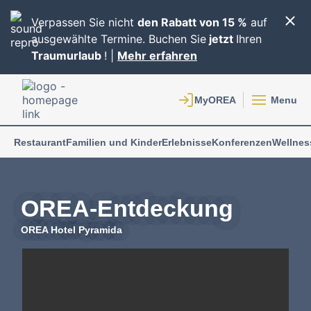
Verpassen Sie nicht
den Rabatt von 15 %
auf
ausgewählte Termine. Buchen Sie
jetzt
Ihren
Traumurlaub
! |
Mehr erfahren
Menu
Restaurant
Familien und Kinder
Erlebnisse
Konferenzen
Wellnes
OREA-Entdeckung
OREA Hotel Pyramida