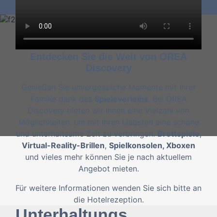
Entdecken Sie die Welt von OREA
Discovery
Genießen Sie unvergessliche Momente mit Ihrer
Familie dank des
Spieleverleihs
. Bei OREA
Discovery bieten wir Ihnen eine Vielzahl von
Möglichkeiten, um mit Ihren Liebsten eine schöne
und unterhaltsame Zeit zu verbringen.
Brettspiele
,
Virtual-Reality-Brillen
,
Spielkonsolen, Xboxen
und vieles mehr können Sie je nach aktuellem
Angebot mieten.
Für weitere Informationen wenden Sie sich bitte an
die Hotelrezeption.
Unterhaltungs