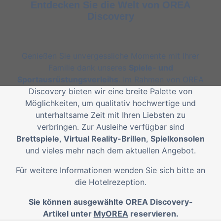
Entdecken Sie die Welt von OREA
Discovery
Genießen Sie unvergessliche Momente mit Ihrer
Familie dank unseres
Spiele- und
Sportausrüstungsverleihs
. Im Rahmen von OREA
Discovery bieten wir eine breite Palette von
Möglichkeiten, um qualitativ hochwertige und
unterhaltsame Zeit mit Ihren Liebsten zu
verbringen. Zur Ausleihe verfügbar sind
Brettspiele
,
Virtual Reality-Brillen
,
Spielkonsolen
und vieles mehr nach dem aktuellen Angebot.
Für weitere Informationen wenden Sie sich bitte an
die Hotelrezeption.
Sie können ausgewählte OREA Discovery-
Artikel unter
MyOREA
reservieren.