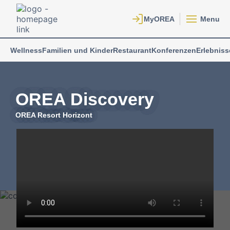
Menu
Wellness
Familien und Kinder
Restaurant
Konferenzen
Erlebniss
OREA Discovery
OREA Resort Horizont