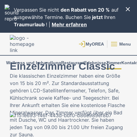
Verpassen Sie nicht
den Rabatt von 20 %
auf
ausgewählte Termine. Buchen Sie
jetzt
Ihren
Traumurlaub
! |
Mehr erfahren
Menu
Wellness und behandlung
Restaurant
Erlebnisse
Zimmer
Kontak
Einzelzimmer Classic
Die klassischen Einzelzimmer haben eine Größe
von 15 bis 20 m². Zur Standardausstattung
gehören LCD-Satellitenfernseher, Telefon, Safe,
Kühlschrank sowie Kaffee- und Teegeschirr. Bei
Ihrer Ankunft erhalten Sie eine kostenlose Flasche
Mineralwasser. Das Zimmer verfügt über ein Bad
mit Dusche, WC und Haartrockner. Sie haben
jeden Tag von 09.00 bis 21.00 Uhr freien Zugang
zur Sauna.