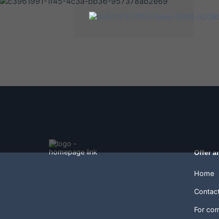
Offer a
Home
Contac
For co