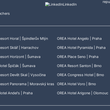
LinkedIn
uchers
sort Horal | Špindlerův Mlýn
OREA Hotel Angelo | Praha
sort Sklář | Harrachov
OREA Hotel Pyramida | Praha
esort Horizont | Šumava
OREA Place Seno | Praha
otel Špičák | Šumava
OREA Resort Santon | Brno
sort Devět Skal | Vysočina
OREA Congress Hotel | Brno
esort Panorama | Moravský kras
OREA Hotel Voro | Brno
tel Andel's | Praha
OREA Hotel Arigone | Olomouc