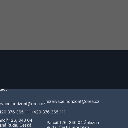
tact
rezervace.horizont@orea.cz
+420 376 365 111
Pancíř 126, 340 04 Železná
Ruda, Česká republika