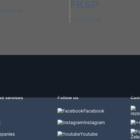
FKSP
Not available
nd services
Follow us
Con
Facebook
t
Instagram
mpanies
Youtube