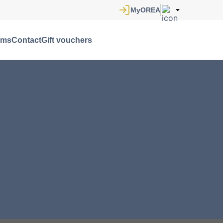
oms
Contact
Gift vouchers