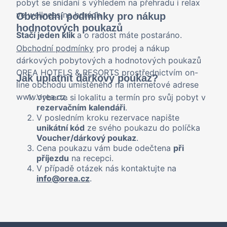
pobyt se snídaní s výhledem na přehradu i relax
ve wellness na horách.
Obchodní podmínky pro nákup
hodnotových poukazů
Stačí jeden klik
a o radost máte postaráno.
Obchodní podmínky
pro prodej a nákup
dárkových pobytových a hodnotových poukazů
OREA HOTELS & RESORTS prostřednictvím on-
Jak uplatnit dárkový poukaz?
line obchodu umístěného na internetové adrese
www.orea.cz.
Vyberte si
lokalitu a termín pro svůj pobyt v
rezervačním kalendáři
.
V posledním kroku rezervace napište
unikátní kód
ze svého poukazu do políčka
Voucher/dárkový poukaz
.
Cena poukazu vám bude odečtena
při
příjezdu
na recepci.
V případě otázek nás kontaktujte na
info@orea.cz
.