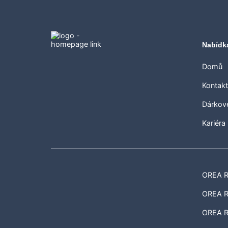
Nabídk
Domů
Kontak
Dárkov
Kariéra
OREA Re
OREA Re
OREA R