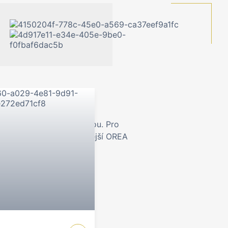
ní účely i pobyt s rodinou. Pro
pobytu navštivte i vedlejší OREA
ou služeb.