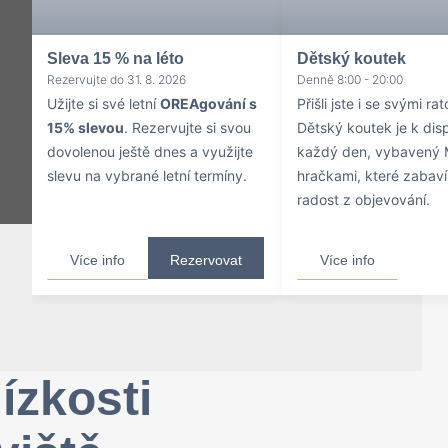
Sleva 15 % na léto
Dětský koutek
Rezervujte do 31. 8. 2026
Denně 8:00 - 20:00
Užijte si své letní
OREAgování s
Přišli jste i se svými ra
15% slevou
. Rezervujte si svou
Dětský koutek je k dis
dovolenou ještě dnes a využijte
každý den, vybavený 
slevu na vybrané letní termíny.
hračkami, které zabaví 
radost z objevování.
Více info
Rezervovat
Více info
lízkosti