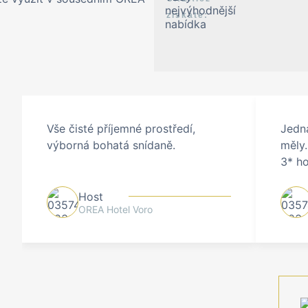
Vše čisté příjemné prostředí,
Jedna
výborná bohatá snídaně.
měly.
3* ho
Host
OREA Hotel Voro