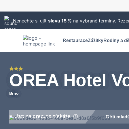
Nenechte si ujít
slevu 15 %
na vybrané termíny. Rezer
Restaurace
Zážitky
Rodiny a dě
OREA Hotel V
Brno
Jen na orea.cz získáte
Děti mlad