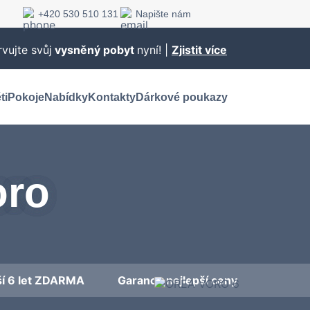
+420 530 510 131
Napište nám
vujte svůj
vysněný pobyt
nyní! |
Zjistit více
ti
Pokoje
Nabídky
Kontakty
Dárkové poukazy
oro
ší 6 let ZDARMA
Garance nejlepší ceny