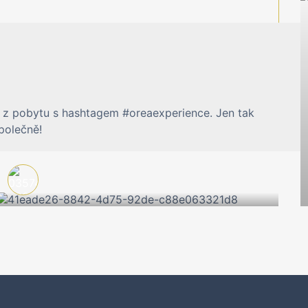
tky z pobytu s hashtagem #oreaexperience. Jen tak
polečně!