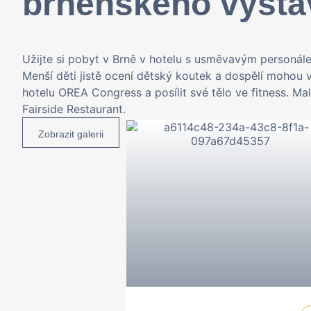
brněnského výsta
Užijte si pobyt v Brně v hotelu s usměvavým personál
Menší děti jistě ocení dětský koutek a dospělí mohou v
hotelu OREA Congress a posílit své tělo ve fitness. Malí
Fairside Restaurant.
Zobrazit galerii
Od služební
rodinný po