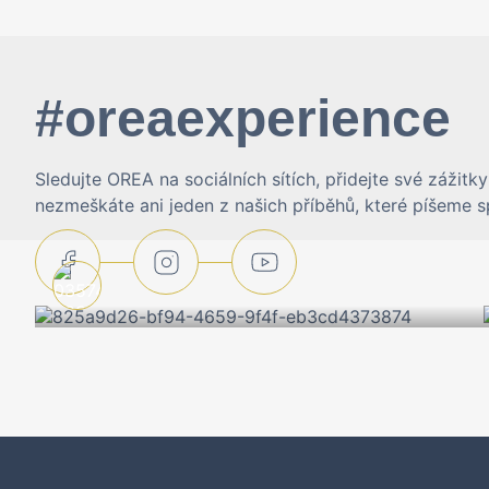
#oreaexperience
Sledujte OREA na sociálních sítích, přidejte své záži
nezmeškáte ani jeden z našich příběhů, které píšeme s