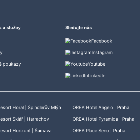
a a služby
Sledujte nás
Facebook
ty
Instagram
é poukazy
Youtube
LinkedIn
sort Horal | Špindlerův Mlýn
OREA Hotel Angelo | Praha
sort Sklář | Harrachov
OREA Hotel Pyramida | Praha
esort Horizont | Šumava
OREA Place Seno | Praha