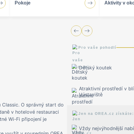
Pokoje
Aktivity v oko
Pro vaše pohodlí
Dětský koutek
Atraktivní prostředí v bl
Výstaviště
 Classic. O správný start do
aně v hotelové restauraci
Jen na OREA.cz získáte:
né Wi-Fi připojení je
Vždy nejvýhodnější nab
lze využít v sousedním OREA