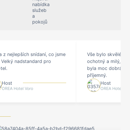
 z nejlepších snídaní, co jsme
Vše bylo skvělé, pe
 Velký nadstandard pro
ochotný a milý, sní
tel.
byla moc dobrá, po
příjemný.
Host
Host
OREA Hotel Voro
OREA Hotel Vor