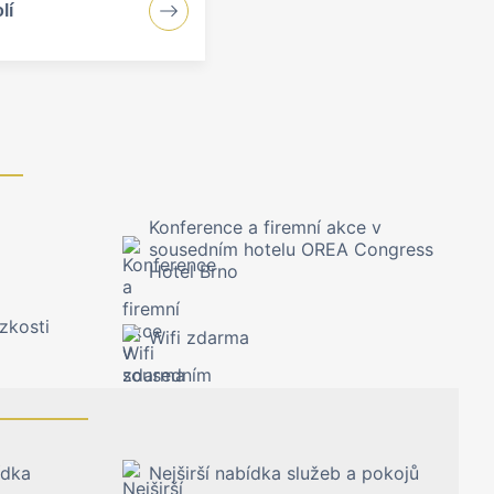
lí
Konference a firemní akce v
sousedním hotelu OREA Congress
Hotel Brno
ízkosti
Wifi zdarma
ídka
Nejširší nabídka služeb a pokojů