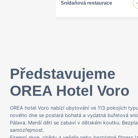
Snídaňová restaurace
Představujeme
OREA Hotel Voro
OREA hotel Voro nabízí ubytování ve 113 pokojích typu
nového dne se postará bohatá a vydatná bufetová sníd
Pálava. Menší děti se zabaví v dětském koutku. Bezplat
samozřejmost.
Firemní akce, obědy a večeře nebo bezplatné fitness 