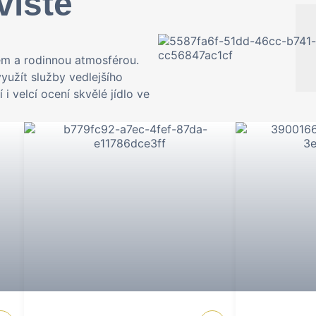
viště
em a rodinnou atmosférou.
yužít služby vedlejšího
 i velcí ocení skvělé jídlo ve
 cesty po
Příjemné ubytování pro služeb
naprosté zdokonalení vašeho 
byt
Congress hotel s další nabídk