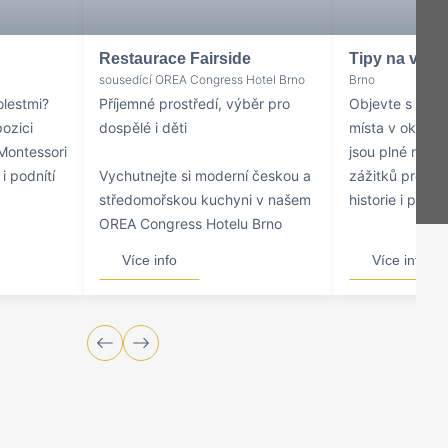
Restaurace Fairside
Tipy na výlet
sousedící OREA Congress Hotel Brno
Brno
tolestmi?
Příjemné prostředí, výběr pro
Objevte s námi 
pozici
dospělé i děti
místa v okolí. 
Montessori
jsou plné nez
i podnítí
Vychutnejte si moderní českou a
zážitků pro mil
středomořskou kuchyni v našem
historie i pozn
OREA Congress Hotelu Brno
Více info
Více info