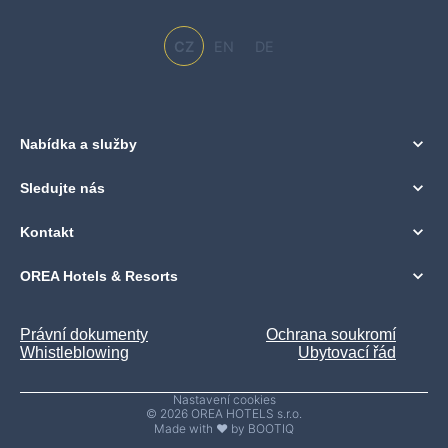
CZ
EN
DE
Nabídka a služby
Sledujte nás
Kontakt
OREA Hotels & Resorts
Právní dokumenty
Ochrana soukromí
Whistleblowing
Ubytovací řád
Nastavení cookies
© 2026 OREA HOTELS s.r.o.
Made with ♥ by BOOTIQ