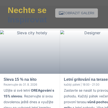
Nechte se
ZOBRAZIT GALERII
Inspirovat
Sleva 15 % na léto
Letní grilování na terase
Rezervujte do 31. 8. 2026
každý pátek | 18:00 - 21:30
Užijte si své letní
OREAgování s
Zastavte se nasát tu pravou 
15% slevou
. Rezervujte si svou
pohodu. Každý pátek večer
dovolenou ještě dnes a využijte
provoní terasu
vůně pochou
slevu na vybrané letní termíny.
grilu
a letní pohody. Více in