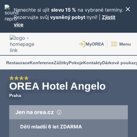
Nenechte si ujít
slevu 15 %
na vybrané termíny.
Rezervujte svůj
vysněný pobyt
nyní! |
Zjistit
více
Menu
Restaurace
Konference
Zážitky
Pokoje
Kontakty
Dárkové poukaz
OREA Hotel Angelo
Praha
Jen na orea.cz
Děti mladší 6 let ZDARMA