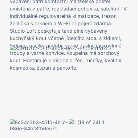
vybavení patří komfortní manželská postel
umístěná v patře, rozkládací pohovka, satelitní TV,
individuálně regulovatelná klimatizace, trezor,
žehlička s prknem a Wi-Fi připojení zdarma.
Studio Loft poskytuje také plně vybavený
kuchyňský kout včetně jídelního stolu s židlemi,
lednice, myčky nádobí, varné desky, mikrovlnné
trouby a varné konvice. Koupelna má sprchový
kout. Hostům je k dispozici fén, ručníky, kvalitní
kosmetika, župan a pantofle.