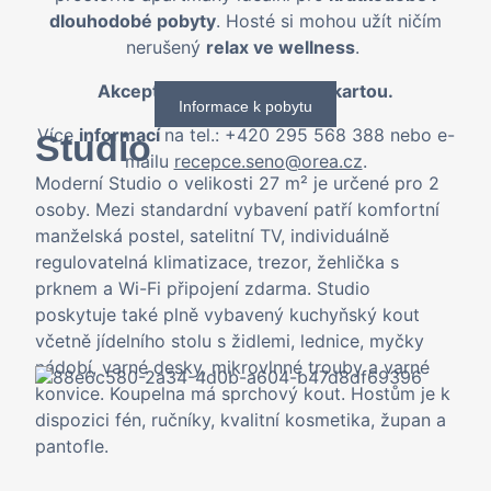
dlouhodobé pobyty
. Hosté si mohou užít ničím
nerušený
relax ve wellness
.
Akceptujeme pouze platby kartou.
Informace k pobytu
Více
informací
na tel.:
+420 295 568 388
nebo e-
Studio
mailu
recepce.seno@orea.cz
.
Moderní Studio o velikosti 27 m² je určené pro 2
osoby. Mezi standardní vybavení patří komfortní
manželská postel, satelitní TV, individuálně
regulovatelná klimatizace, trezor, žehlička s
prknem a Wi-Fi připojení zdarma. Studio
poskytuje také plně vybavený kuchyňský kout
včetně jídelního stolu s židlemi, lednice, myčky
nádobí, varné desky, mikrovlnné trouby a varné
konvice. Koupelna má sprchový kout. Hostům je k
dispozici fén, ručníky, kvalitní kosmetika, župan a
pantofle.