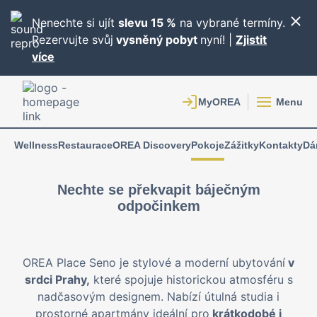
Nenechte si ujít
slevu 15 %
na vybrané termíny.
Rezervujte svůj
vysněný pobyt
nyní! |
Zjistit
více
Menu
Wellness
Restaurace
OREA Discovery
Pokoje
Zážitky
Kontakty
Dá
Nechte se překvapit báječným
odpočinkem
OREA Place Seno je stylové a moderní ubytování
v
srdci Prahy,
které spojuje historickou atmosféru s
nadčasovým designem. Nabízí útulná studia i
prostorné apartmány ideální pro
krátkodobé i