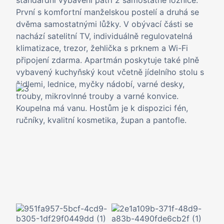
standardní vybavení patří 2 samostatné ložnice.
První s komfortní manželskou postelí a druhá se
dvěma samostatnými lůžky. V obývací části se
nachází satelitní TV, individuálně regulovatelná
klimatizace, trezor, žehlička s prknem a Wi-Fi
připojení zdarma. Apartmán poskytuje také plně
vybavený kuchyňský kout včetně jídelního stolu s
židlemi, lednice, myčky nádobí, varné desky,
trouby, mikrovlnné trouby a varné konvice.
Koupelna má vanu. Hostům je k dispozici fén,
ručníky, kvalitní kosmetika, župan a pantofle.