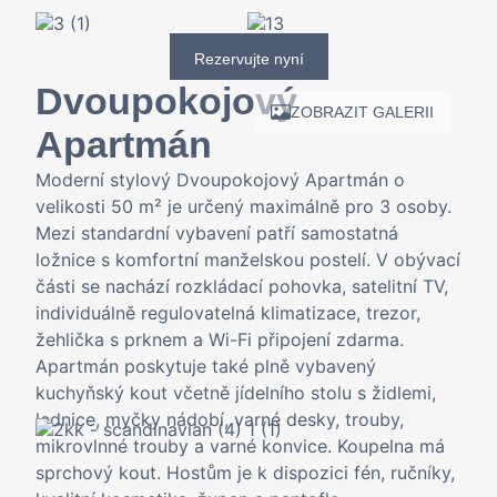
Rezervujte nyní
Dvoupokojový
ZOBRAZIT GALERII
Apartmán
Moderní stylový Dvoupokojový Apartmán o
velikosti 50 m² je určený maximálně pro 3 osoby.
Mezi standardní vybavení patří samostatná
ložnice s komfortní manželskou postelí. V obývací
části se nachází rozkládací pohovka, satelitní TV,
individuálně regulovatelná klimatizace, trezor,
žehlička s prknem a Wi-Fi připojení zdarma.
Apartmán poskytuje také plně vybavený
kuchyňský kout včetně jídelního stolu s židlemi,
lednice, myčky nádobí, varné desky, trouby,
mikrovlnné trouby a varné konvice. Koupelna má
sprchový kout. Hostům je k dispozici fén, ručníky,