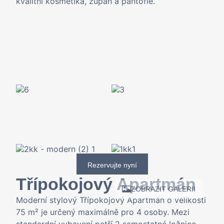
kvalitní kosmetika, župan a pantofle.
Rezervujte nyní
Třípokojový Apartmán
ZOBRAZIT GALERII
Moderní stylový Třípokojový Apartmán o velikosti
75 m² je určený maximálně pro 4 osoby. Mezi